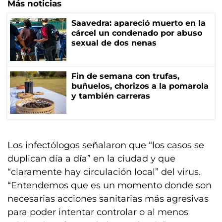
Más noticias
Saavedra: apareció muerto en la
cárcel un condenado por abuso
sexual de dos nenas
Fin de semana con trufas,
buñuelos, chorizos a la pomarola
y también carreras
Los infectólogos señalaron que “los casos se
duplican día a día” en la ciudad y que
“claramente hay circulación local” del virus.
“Entendemos que es un momento donde son
necesarias acciones sanitarias más agresivas
para poder intentar controlar o al menos