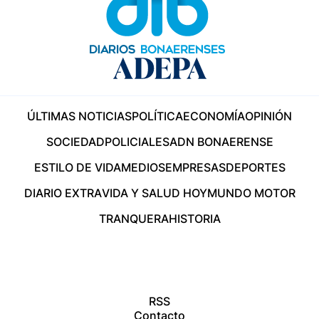
ÚLTIMAS NOTICIAS
POLÍTICA
ECONOMÍA
OPINIÓN
SOCIEDAD
POLICIALES
ADN BONAERENSE
ESTILO DE VIDA
MEDIOS
EMPRESAS
DEPORTES
DIARIO EXTRA
VIDA Y SALUD HOY
MUNDO MOTOR
TRANQUERA
HISTORIA
RSS
Contacto