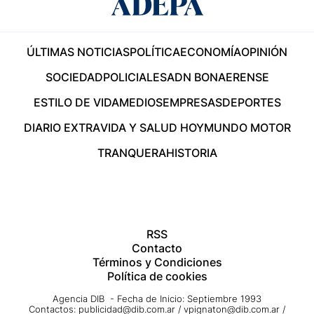
ÚLTIMAS NOTICIAS
POLÍTICA
ECONOMÍA
OPINIÓN
SOCIEDAD
POLICIALES
ADN BONAERENSE
ESTILO DE VIDA
MEDIOS
EMPRESAS
DEPORTES
DIARIO EXTRA
VIDA Y SALUD HOY
MUNDO MOTOR
TRANQUERA
HISTORIA
RSS
Contacto
Términos y Condiciones
Política de cookies
Agencia DIB - Fecha de Inicio: Septiembre 1993
Contactos:
publicidad@dib.com.ar
/
vpignaton@dib.com.ar
/