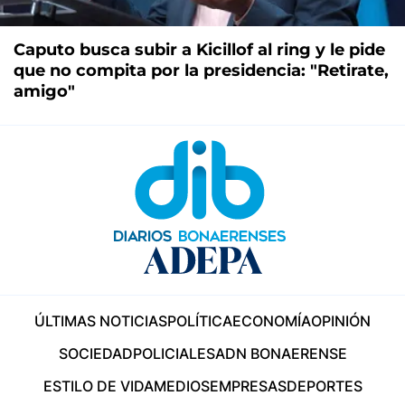
Caputo busca subir a Kicillof al ring y le pide
que no compita por la presidencia: "Retirate,
amigo"
ÚLTIMAS NOTICIAS
POLÍTICA
ECONOMÍA
OPINIÓN
SOCIEDAD
POLICIALES
ADN BONAERENSE
ESTILO DE VIDA
MEDIOS
EMPRESAS
DEPORTES