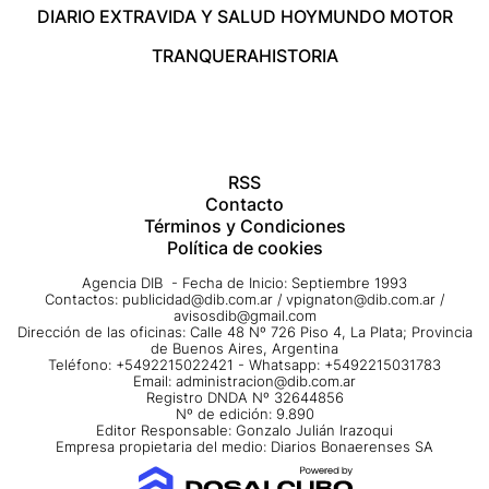
DIARIO EXTRA
VIDA Y SALUD HOY
MUNDO MOTOR
TRANQUERA
HISTORIA
RSS
Contacto
Términos y Condiciones
Política de cookies
Agencia DIB - Fecha de Inicio: Septiembre 1993
Contactos:
publicidad@dib.com.ar
/
vpignaton@dib.com.ar
/
avisosdib@gmail.com
Dirección de las oficinas: Calle 48 Nº 726 Piso 4, La Plata; Provincia
de Buenos Aires, Argentina
Teléfono: +5492215022421 - Whatsapp: +5492215031783
Email:
administracion@dib.com.ar
Registro DNDA Nº 32644856
Nº de edición: 9.890
Editor Responsable: Gonzalo Julián Irazoqui
Empresa propietaria del medio: Diarios Bonaerenses SA