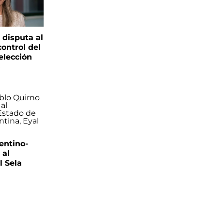
 disputa al
control del
elección
s
entino-
 al
 Sela