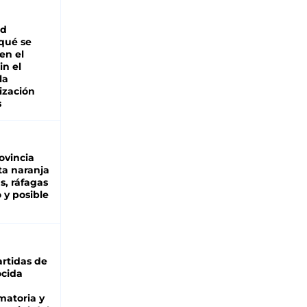
ad
 qué se
en el
in el
la
ización
s
ovincia
ta naranja
as, ráfagas
 y posible
rtidas de
cida
matoria y