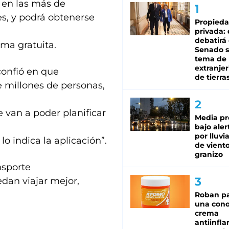
 en las más de
s, y podrá obtenerse
Propied
privada:
debatirá 
rma gratuita.
Senado s
tema de 
extranjer
confió en que
de tierra
e millones de personas,
 van a poder planificar
Media pr
bajo aler
por lluvi
lo indica la aplicación”.
de viento
granizo
nsporte
edan viajar mejor,
Roban pa
una cono
crema
antiinfla