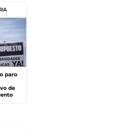
ORA
o paro
ivo de
iento