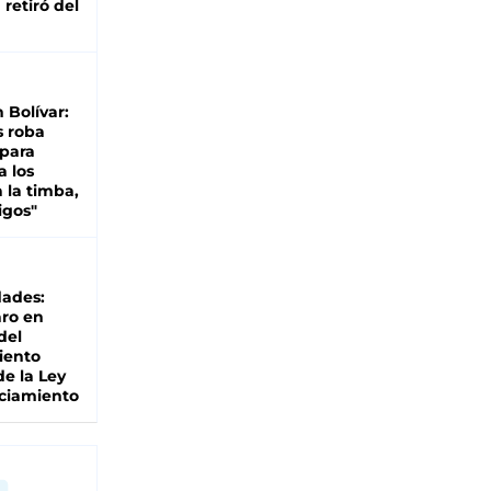
retiró del
n Bolívar:
s roba
 para
a los
 la timba,
igos"
dades:
ro en
del
iento
de la Ley
ciamiento