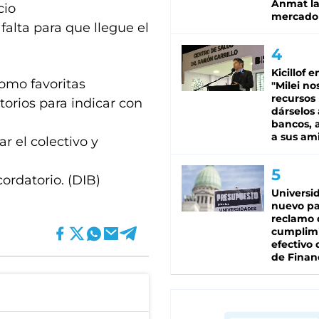
Anmat la 
cio
mercado
falta para que llegue el
Kicillof e
omo favoritas
"Milei no
recursos
torios para indicar con
dárselos 
bancos, a
a sus am
r el colectivo y
cordatorio. (DIB)
Universi
nuevo pa
reclamo 
cumplim
efectivo 
de Finan