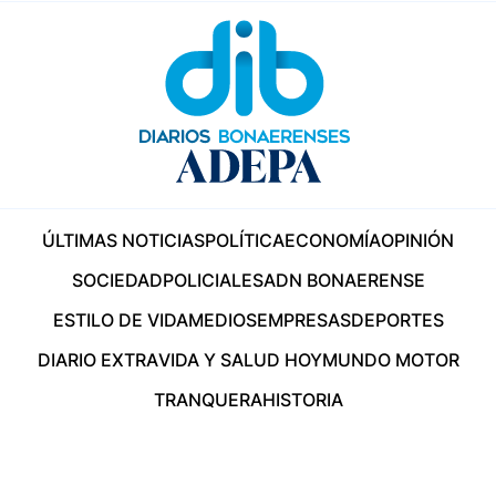
ÚLTIMAS NOTICIAS
POLÍTICA
ECONOMÍA
OPINIÓN
SOCIEDAD
POLICIALES
ADN BONAERENSE
ESTILO DE VIDA
MEDIOS
EMPRESAS
DEPORTES
DIARIO EXTRA
VIDA Y SALUD HOY
MUNDO MOTOR
TRANQUERA
HISTORIA