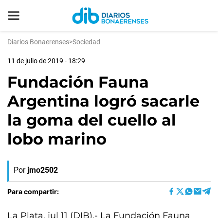
Diarios Bonaerenses
>
Sociedad
11 de julio de 2019 - 18:29
Fundación Fauna
Argentina logró sacarle
la goma del cuello al
lobo marino
Por
jmo2502
Para compartir:
La Plata, jul 11 (DIB).- La Fundación Fauna