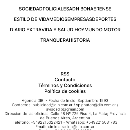
SOCIEDAD
POLICIALES
ADN BONAERENSE
ESTILO DE VIDA
MEDIOS
EMPRESAS
DEPORTES
DIARIO EXTRA
VIDA Y SALUD HOY
MUNDO MOTOR
TRANQUERA
HISTORIA
RSS
Contacto
Términos y Condiciones
Política de cookies
Agencia DIB - Fecha de Inicio: Septiembre 1993
Contactos:
publicidad@dib.com.ar
/
vpignaton@dib.com.ar
/
avisosdib@gmail.com
Dirección de las oficinas: Calle 48 Nº 726 Piso 4, La Plata; Provincia
de Buenos Aires, Argentina
Teléfono: +5492215022421 - Whatsapp: +5492215031783
Email:
administracion@dib.com.ar