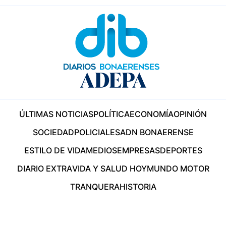
ÚLTIMAS NOTICIAS
POLÍTICA
ECONOMÍA
OPINIÓN
SOCIEDAD
POLICIALES
ADN BONAERENSE
ESTILO DE VIDA
MEDIOS
EMPRESAS
DEPORTES
DIARIO EXTRA
VIDA Y SALUD HOY
MUNDO MOTOR
TRANQUERA
HISTORIA