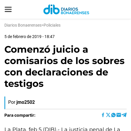
Diarios Bonaerenses
>
Policiales
5 de febrero de 2019 - 18:47
Comenzó juicio a
comisarios de los sobres
con declaraciones de
testigos
Por
jmo2502
Para compartir:
La Plata, feb 5 (DIB).- La justicia penal de La