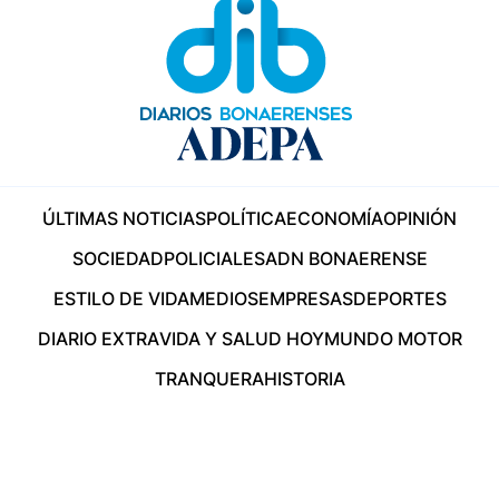
ÚLTIMAS NOTICIAS
POLÍTICA
ECONOMÍA
OPINIÓN
SOCIEDAD
POLICIALES
ADN BONAERENSE
ESTILO DE VIDA
MEDIOS
EMPRESAS
DEPORTES
DIARIO EXTRA
VIDA Y SALUD HOY
MUNDO MOTOR
TRANQUERA
HISTORIA