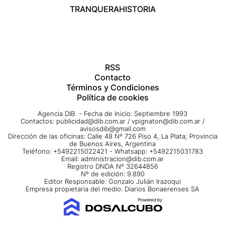
TRANQUERA
HISTORIA
RSS
Contacto
Términos y Condiciones
Política de cookies
Agencia DIB - Fecha de Inicio: Septiembre 1993
Contactos:
publicidad@dib.com.ar
/
vpignaton@dib.com.ar
/
avisosdib@gmail.com
Dirección de las oficinas: Calle 48 Nº 726 Piso 4, La Plata; Provincia
de Buenos Aires, Argentina
Teléfono: +5492215022421 - Whatsapp: +5492215031783
Email:
administracion@dib.com.ar
Registro DNDA Nº 32644856
Nº de edición: 9.890
Editor Responsable: Gonzalo Julián Irazoqui
Empresa propietaria del medio: Diarios Bonaerenses SA