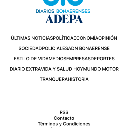
ÚLTIMAS NOTICIAS
POLÍTICA
ECONOMÍA
OPINIÓN
SOCIEDAD
POLICIALES
ADN BONAERENSE
ESTILO DE VIDA
MEDIOS
EMPRESAS
DEPORTES
DIARIO EXTRA
VIDA Y SALUD HOY
MUNDO MOTOR
TRANQUERA
HISTORIA
RSS
Contacto
Términos y Condiciones