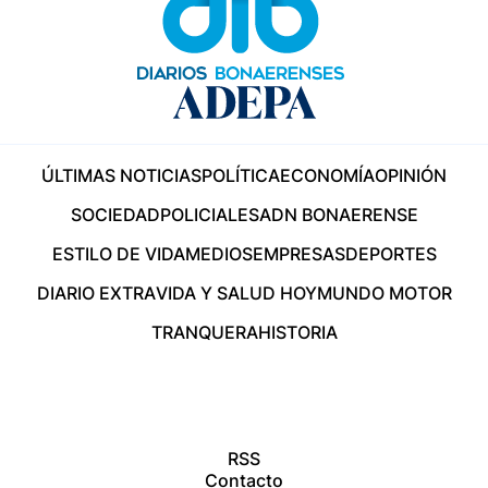
ÚLTIMAS NOTICIAS
POLÍTICA
ECONOMÍA
OPINIÓN
SOCIEDAD
POLICIALES
ADN BONAERENSE
ESTILO DE VIDA
MEDIOS
EMPRESAS
DEPORTES
DIARIO EXTRA
VIDA Y SALUD HOY
MUNDO MOTOR
TRANQUERA
HISTORIA
RSS
Contacto