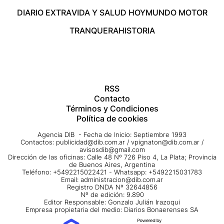
DIARIO EXTRA
VIDA Y SALUD HOY
MUNDO MOTOR
TRANQUERA
HISTORIA
RSS
Contacto
Términos y Condiciones
Política de cookies
Agencia DIB - Fecha de Inicio: Septiembre 1993
Contactos:
publicidad@dib.com.ar
/
vpignaton@dib.com.ar
/
avisosdib@gmail.com
Dirección de las oficinas: Calle 48 Nº 726 Piso 4, La Plata; Provincia
de Buenos Aires, Argentina
Teléfono: +5492215022421 - Whatsapp: +5492215031783
Email:
administracion@dib.com.ar
Registro DNDA Nº 32644856
Nº de edición: 9.890
Editor Responsable: Gonzalo Julián Irazoqui
Empresa propietaria del medio: Diarios Bonaerenses SA