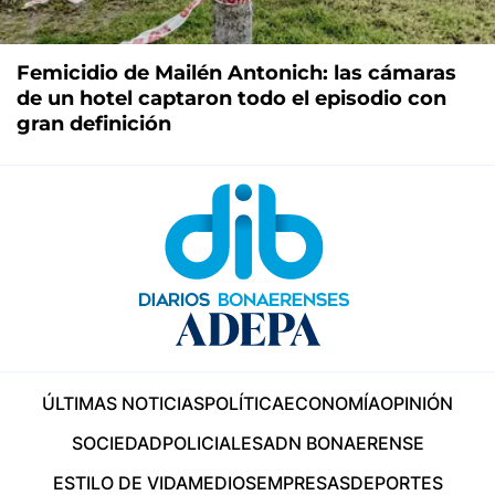
Femicidio de Mailén Antonich: las cámaras
de un hotel captaron todo el episodio con
gran definición
ÚLTIMAS NOTICIAS
POLÍTICA
ECONOMÍA
OPINIÓN
SOCIEDAD
POLICIALES
ADN BONAERENSE
ESTILO DE VIDA
MEDIOS
EMPRESAS
DEPORTES