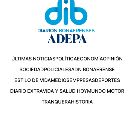
ÚLTIMAS NOTICIAS
POLÍTICA
ECONOMÍA
OPINIÓN
SOCIEDAD
POLICIALES
ADN BONAERENSE
ESTILO DE VIDA
MEDIOS
EMPRESAS
DEPORTES
DIARIO EXTRA
VIDA Y SALUD HOY
MUNDO MOTOR
TRANQUERA
HISTORIA