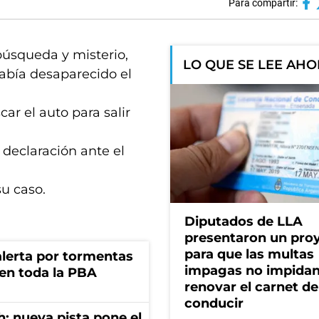
Para compartir:
 búsqueda y misterio,
LO QUE SE LEE AH
abía desaparecido el
r el auto para salir
 declaración ante el
su caso.
Diputados de LLA
presentaron un pro
para que las multas
 alerta por tormentas
impagas no impida
 en toda la PBA
renovar el carnet de
conducir
: nueva pista pone el