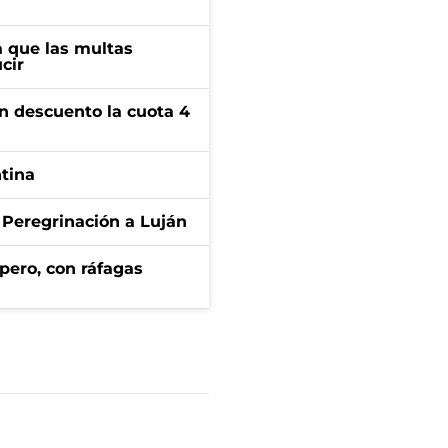
 que las multas
cir
n descuento la cuota 4
ntina
 Peregrinación a Luján
pero, con ráfagas