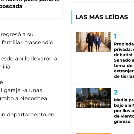
mboscada
LAS MÁS LEÍDAS
 regresó a su
familiar, trascendió
Propied
privada:
debatirá 
esde ahí lo llevaron al
Senado s
tema de 
ilia.
extranjer
de tierra
de
al garaje -a unas
 rumbo a Necochea
Media pr
bajo aler
por lluvi
 un departamento en
de viento
granizo