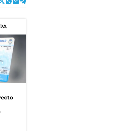
ORA
yecto
n