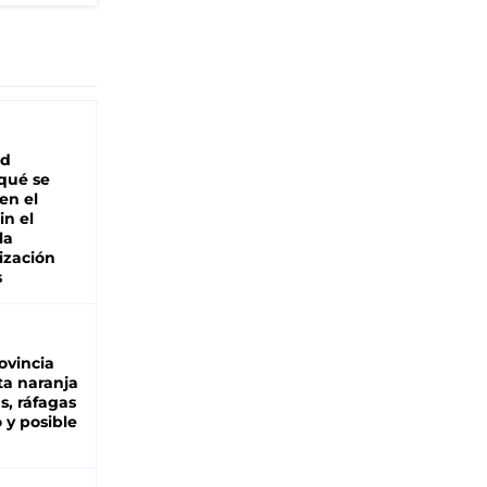
ad
 qué se
en el
in el
la
ización
s
ovincia
ta naranja
as, ráfagas
 y posible