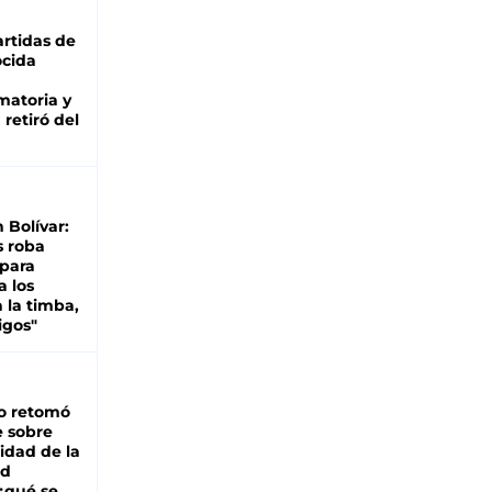
rtidas de
cida
matoria y
retiró del
n Bolívar:
s roba
 para
a los
 la timba,
igos"
o retomó
e sobre
lidad de la
ad
 ¿qué se