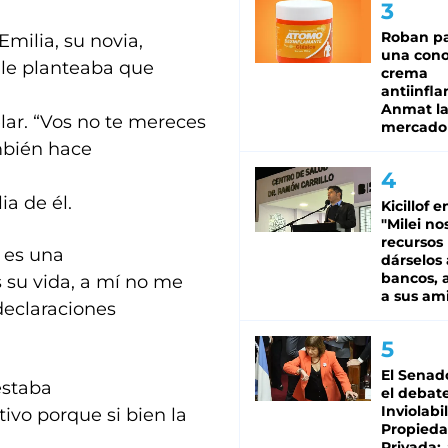
Roban pa
milia, su novia,
una cono
 le planteaba que
crema
antiinfla
Anmat la 
elar. “Vos no te mereces
mercado
ambién hace
ia de él.
Kicillof e
"Milei no
recursos
, es una
dárselos 
bancos, a
 su vida, a mí no me
a sus am
declaraciones
El Senad
estaba
el debat
Inviolabi
vo porque si bien la
Propied
Privada: