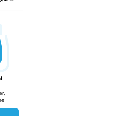
l
!
er,
es