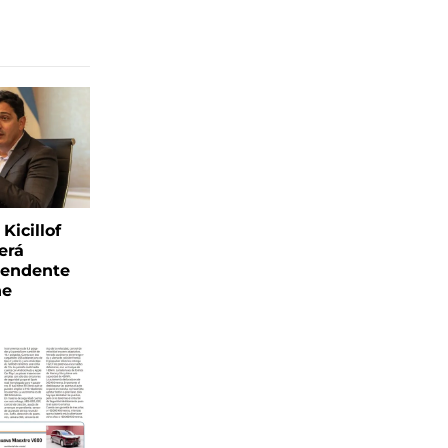
Kicillof
erá
tendente
ne