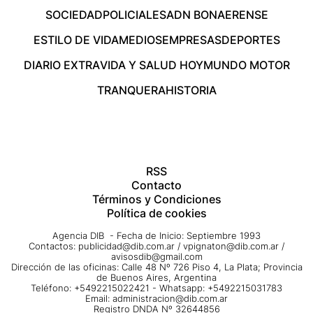
SOCIEDAD
POLICIALES
ADN BONAERENSE
ESTILO DE VIDA
MEDIOS
EMPRESAS
DEPORTES
DIARIO EXTRA
VIDA Y SALUD HOY
MUNDO MOTOR
TRANQUERA
HISTORIA
RSS
Contacto
Términos y Condiciones
Política de cookies
Agencia DIB - Fecha de Inicio: Septiembre 1993
Contactos:
publicidad@dib.com.ar
/
vpignaton@dib.com.ar
/
avisosdib@gmail.com
Dirección de las oficinas: Calle 48 Nº 726 Piso 4, La Plata; Provincia
de Buenos Aires, Argentina
Teléfono: +5492215022421 - Whatsapp: +5492215031783
Email:
administracion@dib.com.ar
Registro DNDA Nº 32644856