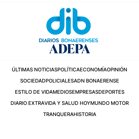
ÚLTIMAS NOTICIAS
POLÍTICA
ECONOMÍA
OPINIÓN
SOCIEDAD
POLICIALES
ADN BONAERENSE
ESTILO DE VIDA
MEDIOS
EMPRESAS
DEPORTES
DIARIO EXTRA
VIDA Y SALUD HOY
MUNDO MOTOR
TRANQUERA
HISTORIA