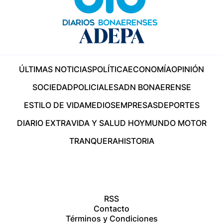
ÚLTIMAS NOTICIAS
POLÍTICA
ECONOMÍA
OPINIÓN
SOCIEDAD
POLICIALES
ADN BONAERENSE
ESTILO DE VIDA
MEDIOS
EMPRESAS
DEPORTES
DIARIO EXTRA
VIDA Y SALUD HOY
MUNDO MOTOR
TRANQUERA
HISTORIA
RSS
Contacto
Términos y Condiciones