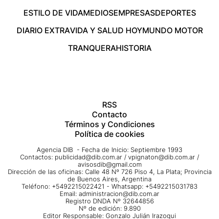
ESTILO DE VIDA
MEDIOS
EMPRESAS
DEPORTES
DIARIO EXTRA
VIDA Y SALUD HOY
MUNDO MOTOR
TRANQUERA
HISTORIA
RSS
Contacto
Términos y Condiciones
Política de cookies
Agencia DIB - Fecha de Inicio: Septiembre 1993
Contactos:
publicidad@dib.com.ar
/
vpignaton@dib.com.ar
/
avisosdib@gmail.com
Dirección de las oficinas: Calle 48 Nº 726 Piso 4, La Plata; Provincia
de Buenos Aires, Argentina
Teléfono: +5492215022421 - Whatsapp: +5492215031783
Email:
administracion@dib.com.ar
Registro DNDA Nº 32644856
Nº de edición: 9.890
Editor Responsable: Gonzalo Julián Irazoqui