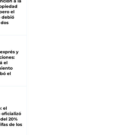
nción a la
ropiedad
pero el
 debió
 dos
 exprés y
ciones:
á el
miento
bó el
: el
oficializó
 del 20%
ifas de los