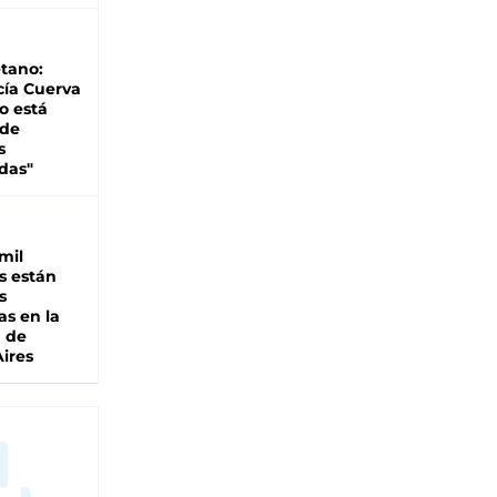
tano:
cía Cuerva
o está
 de
s
das"
mil
s están
s
as en la
a de
ires