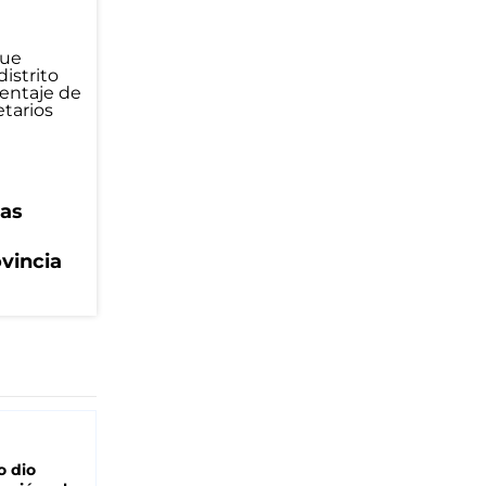
eas
ovincia
o dio