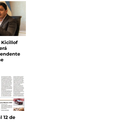
Kicillof
erá
tendente
ne
l 12 de
6