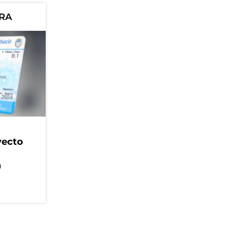
ORA
yecto
n