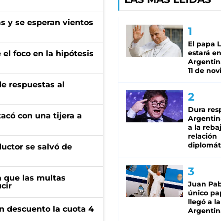
as y se esperan vientos
El papa 
estará en
el foco en la hipótesis
Argentina
11 de no
de respuestas al
Dura res
tacó con una tijera a
Argentina
a la reba
relación
diplomát
ductor se salvó de
 que las multas
Juan Pabl
cir
único pa
llegó a la
n descuento la cuota 4
Argentin