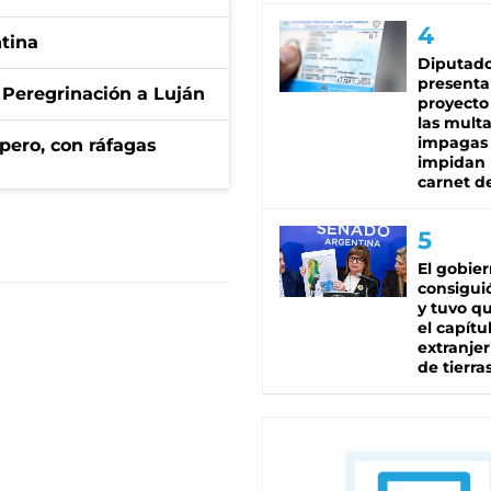
ntina
Diputado
presenta
 Peregrinación a Luján
proyecto
las mult
impagas
pero, con ráfagas
impidan 
carnet d
El gobie
consiguió
y tuvo qu
el capítu
extranjer
de tierra