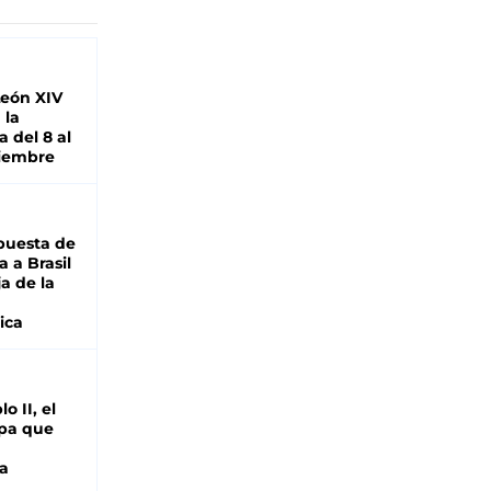
León XIV
 la
 del 8 al
viembre
puesta de
 a Brasil
ja de la
ica
o II, el
pa que
a