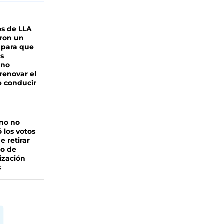
s de LLA
ron un
 para que
as
 no
renovar el
e conducir
rno no
 los votos
e retirar
lo de
ización
s