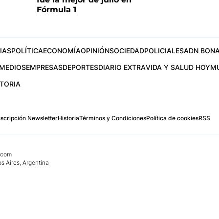
Fórmula 1
IAS
POLÍTICA
ECONOMÍA
OPINIÓN
SOCIEDAD
POLICIALES
ADN BONA
MEDIOS
EMPRESAS
DEPORTES
DIARIO EXTRA
VIDA Y SALUD HOY
M
STORIA
scripción Newsletter
Historia
Términos y Condiciones
Política de cookies
RSS
.com
os Aires, Argentina