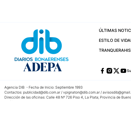
ÚLTIMAS NOTIC
ESTILO DE VIDA
TRANQUERA
HI
Su
Agencia DIB - Fecha de Inicio: Septiembre 1993
Contactos:
publicidad@dib.com.ar
/
vpignaton@dib.com.ar
/
avisosdib@gmail
Dirección de las oficinas: Calle 48 Nº 726 Piso 4, La Plata; Provincia de Buen
Teléfono: +5492215022421 - Whatsapp: +5492215031783
Email:
administracion@dib.com.ar
Registro DNDA Nº 32644856
Nº de edición: 9.890
Editor Responsable: Gonzalo Julián Irazoqui
Empresa propietaria del medio: Diarios Bonaerenses SA