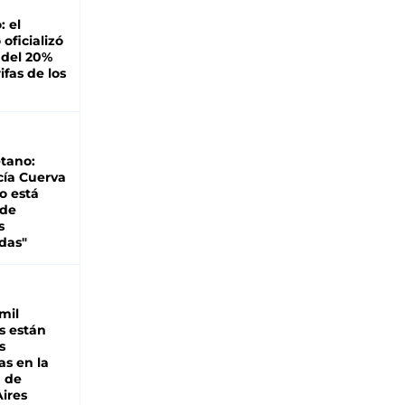
: el
oficializó
 del 20%
ifas de los
tano:
cía Cuerva
o está
 de
s
das"
mil
s están
s
as en la
a de
ires