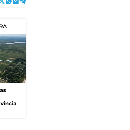
ORA
eas
ovincia