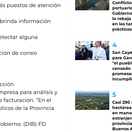
Conflicto
ás puestos de atención
portuario
Gobierno 
la rebaja
 brinda información
en las tar
prácticos
detectar alguna
ción de correo
San Caye
para Gar
"el puebl
cansado
promesa
incumpli
ección
mpresa para análisis y
e facturación. “En el
Casi 290 
licos de la Provincia
hectárea
en mano
extranjer
Gobierno. (DIB) FD
provinci
Buenos A