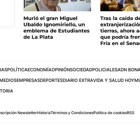
Murió el gran Miguel
Tras la caída d
Ubaldo Ignomiriello, un
extranjerizaci
emblema de Estudiantes
tierras, ahora 
de La Plata
que podría fre
Fría en el Sen
IAS
POLÍTICA
ECONOMÍA
OPINIÓN
SOCIEDAD
POLICIALES
ADN BONA
MEDIOS
EMPRESAS
DEPORTES
DIARIO EXTRA
VIDA Y SALUD HOY
M
STORIA
scripción Newsletter
Historia
Términos y Condiciones
Política de cookies
RSS
.com