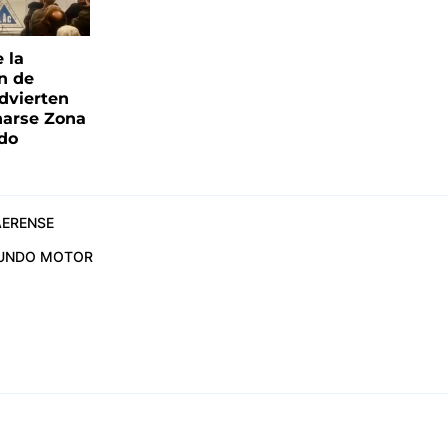
e la
ón de
advierten
narse Zona
ado
ERENSE
UNDO MOTOR