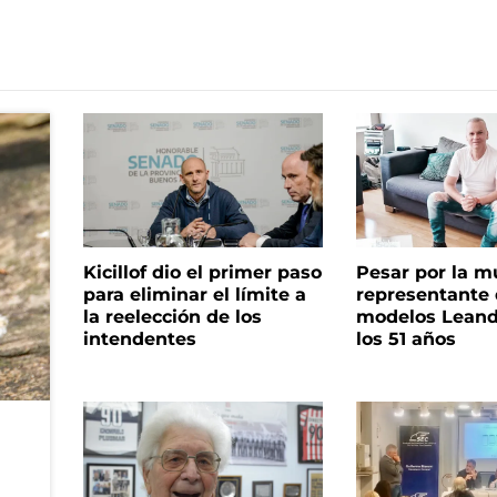
Kicillof dio el primer paso
Pesar por la m
para eliminar el límite a
representante
la reelección de los
modelos Leand
intendentes
los 51 años