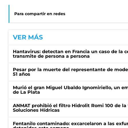
Para compartir en redes
VER MÁS
Hantavirus: detectan en Francia un caso de la 
transmite de persona a persona
Pesar por la muerte del representante de mode
51 años
Murió el gran Miguel Ubaldo Ignomiriello, un 
de La Plata
ANMAT prohibió el filtro Hidrolit Romi 100 de l
Soluciones Hídricas
Fentanilo contaminado: excarcelaron a las exf