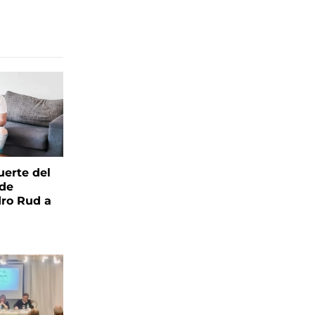
uerte del
 de
ro Rud a