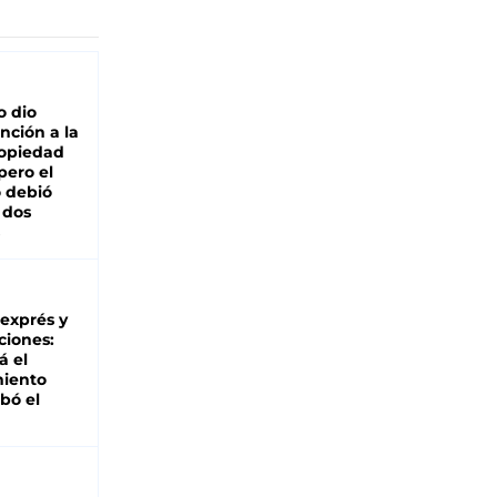
o dio
nción a la
ropiedad
pero el
 debió
 dos
 exprés y
ciones:
á el
miento
bó el