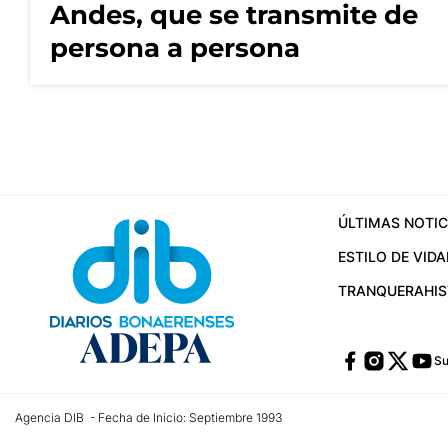
Andes, que se transmite de
persona a persona
ÚLTIMAS NOTIC
ESTILO DE VIDA
TRANQUERA
HI
Su
Agencia DIB - Fecha de Inicio: Septiembre 1993
Contactos:
publicidad@dib.com.ar
/
vpignaton@dib.com.ar
/
avisosdib@gmail