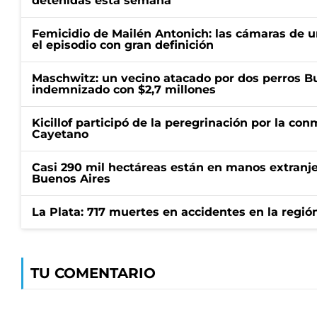
detenidas esta semana
Femicidio de Mailén Antonich: las cámaras de u
el episodio con gran definición
Maschwitz: un vecino atacado por dos perros Bul
indemnizado con $2,7 millones
Kicillof participó de la peregrinación por la c
Cayetano
Casi 290 mil hectáreas están en manos extranje
Buenos Aires
La Plata: 717 muertes en accidentes en la regió
TU COMENTARIO