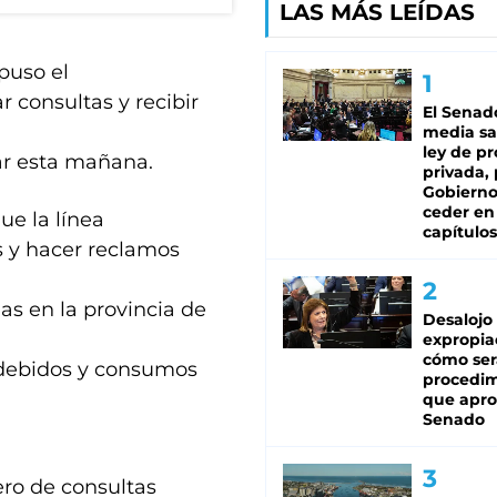
LAS MÁS LEÍDAS
puso el
 consultas y recibir
El Senad
media sa
ley de p
nar esta mañana.
privada, 
Gobierno
ceder en
e la línea
capítulos
as y hacer reclamos
as en la provincia de
Desalojo
expropia
cómo ser
ndebidos y consumos
procedi
que apro
Senado
ro de consultas