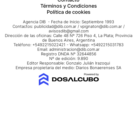
Términos y Condiciones
Política de cookies
Agencia DIB - Fecha de Inicio: Septiembre 1993
Contactos:
publicidad@dib.com.ar
/
vpignaton@dib.com.ar
/
avisosdib@gmail.com
Dirección de las oficinas: Calle 48 Nº 726 Piso 4, La Plata; Provincia
de Buenos Aires, Argentina
Teléfono: +5492215022421 - Whatsapp: +5492215031783
Email:
administracion@dib.com.ar
Registro DNDA Nº 32644856
Nº de edición: 9.890
Editor Responsable: Gonzalo Julián Irazoqui
Empresa propietaria del medio: Diarios Bonaerenses SA