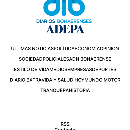
ÚLTIMAS NOTICIAS
POLÍTICA
ECONOMÍA
OPINIÓN
SOCIEDAD
POLICIALES
ADN BONAERENSE
ESTILO DE VIDA
MEDIOS
EMPRESAS
DEPORTES
DIARIO EXTRA
VIDA Y SALUD HOY
MUNDO MOTOR
TRANQUERA
HISTORIA
RSS
Contacto