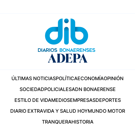
ÚLTIMAS NOTICIAS
POLÍTICA
ECONOMÍA
OPINIÓN
SOCIEDAD
POLICIALES
ADN BONAERENSE
ESTILO DE VIDA
MEDIOS
EMPRESAS
DEPORTES
DIARIO EXTRA
VIDA Y SALUD HOY
MUNDO MOTOR
TRANQUERA
HISTORIA