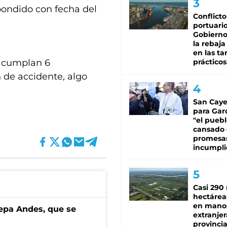
spondido con fecha del
Conflicto
portuario
Gobierno 
la rebaja
en las tar
e cumplan 6
prácticos
 de accidente, algo
San Caye
para Gar
"el puebl
cansado
promesa
incumpli
Casi 290 
hectárea
en mano
cepa Andes, que se
extranjer
provinci