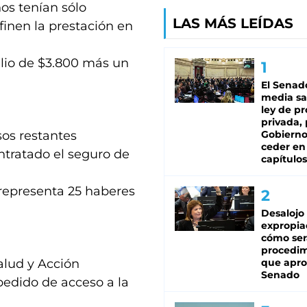
os tenían sólo
LAS MÁS LEÍDAS
finen la prestación en
lio de $3.800 más un
El Senad
media sa
ley de p
privada, 
sos restantes
Gobierno
ceder en
ntratado el seguro de
capítulos
 representa 25 haberes
Desalojo
expropia
cómo ser
procedi
alud y Acción
que apro
Senado
pedido de acceso a la