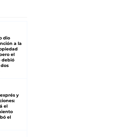
o dio
nción a la
ropiedad
pero el
 debió
 dos
 exprés y
ciones:
á el
miento
bó el