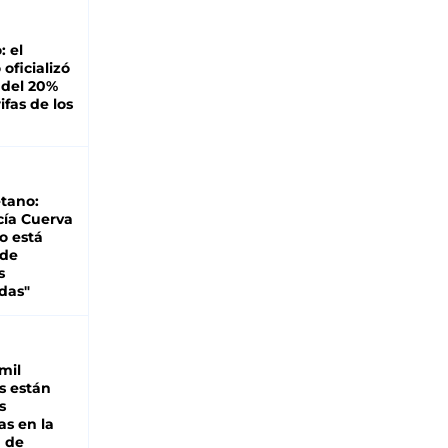
: el
oficializó
 del 20%
ifas de los
tano:
cía Cuerva
o está
 de
s
das"
mil
s están
s
as en la
a de