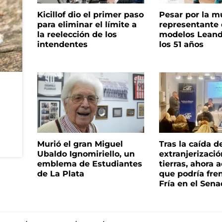
Kicillof dio el primer paso
Pesar por la m
para eliminar el límite a
representante
la reelección de los
modelos Leand
intendentes
los 51 años
Murió el gran Miguel
Tras la caída d
Ubaldo Ignomiriello, un
extranjerizaci
emblema de Estudiantes
tierras, ahora 
de La Plata
que podría fre
Fría en el Sen