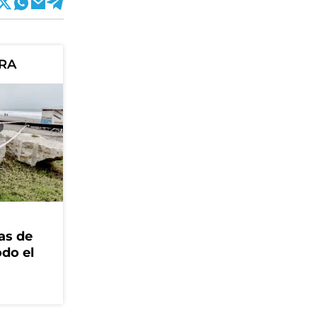
ORA
as de
odo el