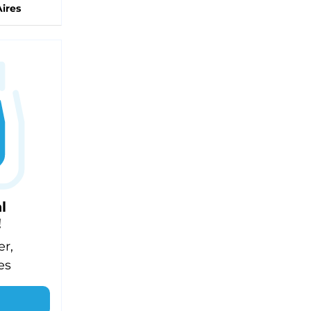
ires
l
!
er,
es