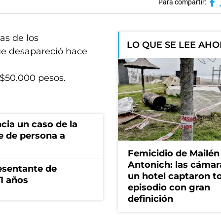
Para compartir:
as de los
LO QUE SE LEE AH
ue desapareció hace
$50.000 pesos.
cia un caso de la
e de persona a
Femicidio de Mailén
Antonich: las cámar
esentante de
un hotel captaron t
1 años
episodio con gran
definición