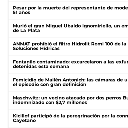
Pesar por la muerte del representante de mode
51 años
Murió el gran Miguel Ubaldo Ignomiriello, un 
de La Plata
ANMAT prohibió el filtro Hidrolit Romi 100 de l
Soluciones Hídricas
Fentanilo contaminado: excarcelaron a las exf
detenidas esta semana
Femicidio de Mailén Antonich: las cámaras de u
el episodio con gran definición
Maschwitz: un vecino atacado por dos perros Bul
indemnizado con $2,7 millones
Kicillof participó de la peregrinación por la c
Cayetano