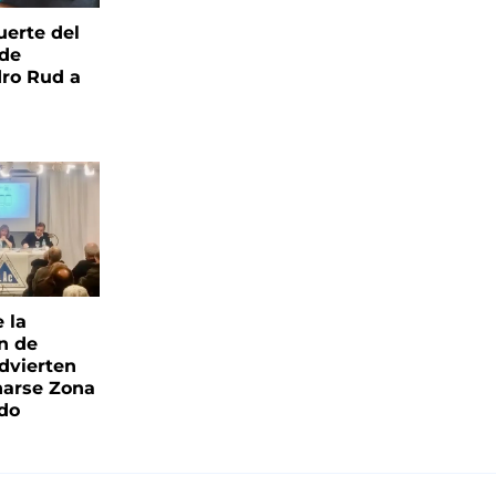
uerte del
 de
ro Rud a
e la
ón de
advierten
narse Zona
ado