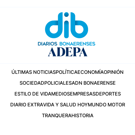
ÚLTIMAS NOTICIAS
POLÍTICA
ECONOMÍA
OPINIÓN
SOCIEDAD
POLICIALES
ADN BONAERENSE
ESTILO DE VIDA
MEDIOS
EMPRESAS
DEPORTES
DIARIO EXTRA
VIDA Y SALUD HOY
MUNDO MOTOR
TRANQUERA
HISTORIA