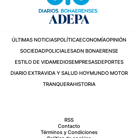
ÚLTIMAS NOTICIAS
POLÍTICA
ECONOMÍA
OPINIÓN
SOCIEDAD
POLICIALES
ADN BONAERENSE
ESTILO DE VIDA
MEDIOS
EMPRESAS
DEPORTES
DIARIO EXTRA
VIDA Y SALUD HOY
MUNDO MOTOR
TRANQUERA
HISTORIA
RSS
Contacto
Términos y Condiciones