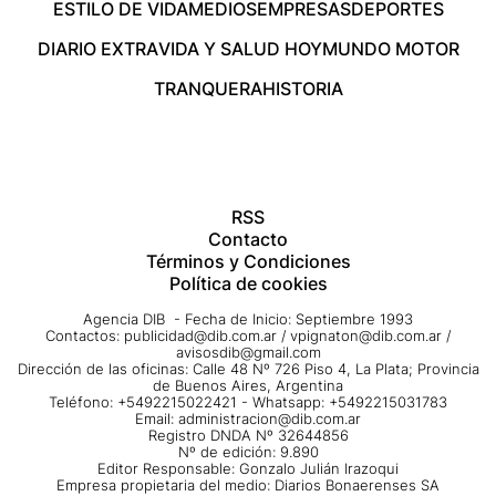
ESTILO DE VIDA
MEDIOS
EMPRESAS
DEPORTES
DIARIO EXTRA
VIDA Y SALUD HOY
MUNDO MOTOR
TRANQUERA
HISTORIA
RSS
Contacto
Términos y Condiciones
Política de cookies
Agencia DIB - Fecha de Inicio: Septiembre 1993
Contactos:
publicidad@dib.com.ar
/
vpignaton@dib.com.ar
/
avisosdib@gmail.com
Dirección de las oficinas: Calle 48 Nº 726 Piso 4, La Plata; Provincia
de Buenos Aires, Argentina
Teléfono: +5492215022421 - Whatsapp: +5492215031783
Email:
administracion@dib.com.ar
Registro DNDA Nº 32644856
Nº de edición: 9.890
Editor Responsable: Gonzalo Julián Irazoqui
Empresa propietaria del medio: Diarios Bonaerenses SA