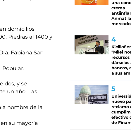
una cono
crema
antiinfla
Anmat la 
mercado
en domicilios
0, Piedras al 1400 y
Kicillof e
 Dra. Fabiana San
"Milei no
recursos
dárselos 
l Popular.
bancos, a
a sus am
 dos, y se
te un año. Las
Universi
nuevo pa
 a nombre de la
reclamo 
cumplim
efectivo 
 en su mayoría
de Finan