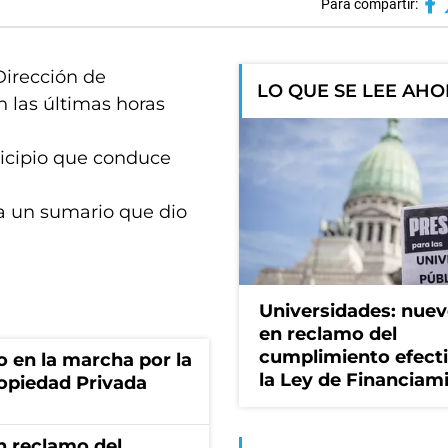
Para compartir:
Dirección de
LO QUE SE LEE AH
 las últimas horas
unicipio que conduce
ara un sumario que dio
Universidades: nuev
en reclamo del
cumplimiento efect
o en la marcha por la
la Ley de Financiam
ropiedad Privada
n reclamo del