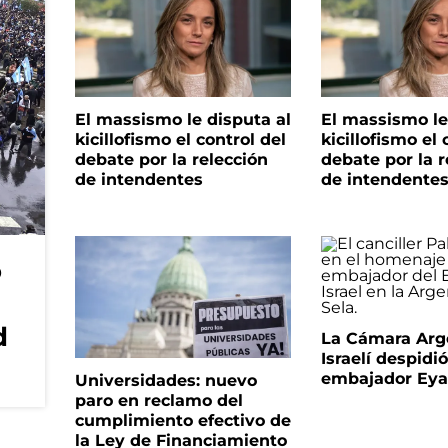
El massismo le disputa al
El massismo le
kicillofismo el control del
kicillofismo el 
debate por la relección
debate por la r
de intendentes
de intendente
o
d
La Cámara Arg
Israelí despidió
embajador Eyal
Universidades: nuevo
paro en reclamo del
cumplimiento efectivo de
la Ley de Financiamiento