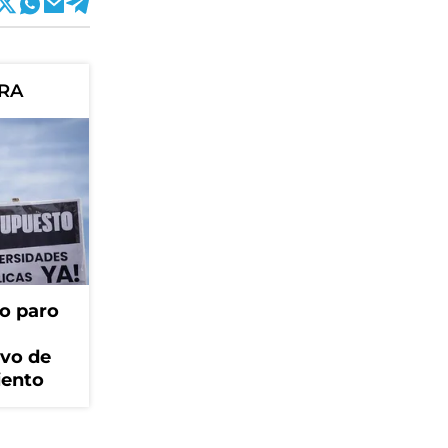
ORA
o paro
ivo de
iento