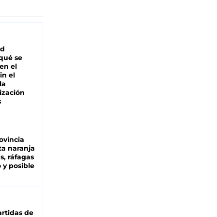
ad
 qué se
en el
in el
la
ización
s
ovincia
ta naranja
as, ráfagas
 y posible
rtidas de