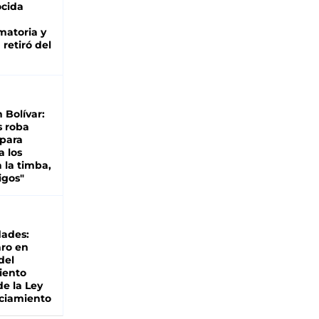
cida
matoria y
retiró del
n Bolívar:
s roba
 para
a los
 la timba,
igos"
dades:
ro en
del
iento
de la Ley
ciamiento