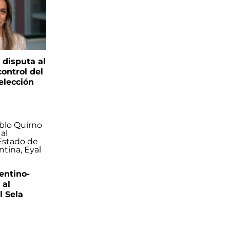
 disputa al
control del
elección
s
entino-
 al
 Sela