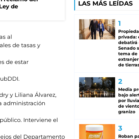
LAS MÁS LEÍDAS
 Ley de
Propied
as al
privada:
debatirá 
les de tasas y
Senado s
tema de 
extranjer
es de estar
de tierra
SubDDI.
Media pr
ry y Liliana Álvarez,
bajo aler
por lluvi
a administración
de viento
granizo
público. Interviene el
plejos del Departamento
Roban pa