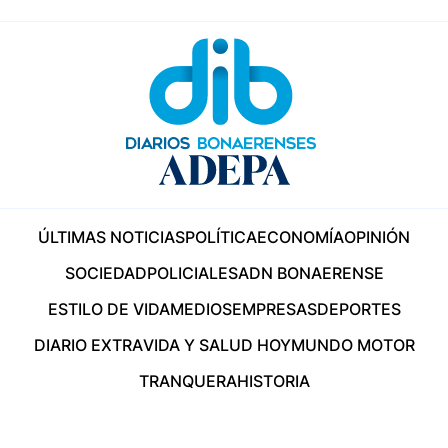
ÚLTIMAS NOTICIAS
POLÍTICA
ECONOMÍA
OPINIÓN
SOCIEDAD
POLICIALES
ADN BONAERENSE
ESTILO DE VIDA
MEDIOS
EMPRESAS
DEPORTES
DIARIO EXTRA
VIDA Y SALUD HOY
MUNDO MOTOR
TRANQUERA
HISTORIA