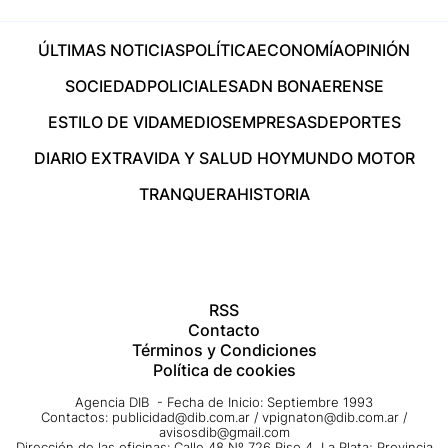
ÚLTIMAS NOTICIAS
POLÍTICA
ECONOMÍA
OPINIÓN
SOCIEDAD
POLICIALES
ADN BONAERENSE
ESTILO DE VIDA
MEDIOS
EMPRESAS
DEPORTES
DIARIO EXTRA
VIDA Y SALUD HOY
MUNDO MOTOR
TRANQUERA
HISTORIA
RSS
Contacto
Términos y Condiciones
Política de cookies
Agencia DIB - Fecha de Inicio: Septiembre 1993
Contactos:
publicidad@dib.com.ar
/
vpignaton@dib.com.ar
/
avisosdib@gmail.com
Dirección de las oficinas: Calle 48 Nº 726 Piso 4, La Plata; Provincia