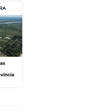
ORA
eas
ovincia