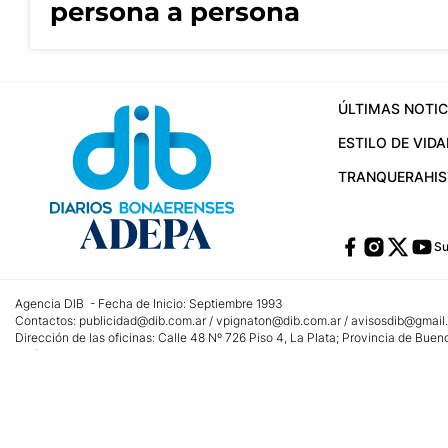
persona a persona
ÚLTIMAS NOTIC
ESTILO DE VIDA
TRANQUERA
HI
Su
Agencia DIB - Fecha de Inicio: Septiembre 1993
Contactos:
publicidad@dib.com.ar
/
vpignaton@dib.com.ar
/
avisosdib@gmail
Dirección de las oficinas: Calle 48 Nº 726 Piso 4, La Plata; Provincia de Buen
Teléfono: +5492215022421 - Whatsapp: +5492215031783
Email:
administracion@dib.com.ar
Registro DNDA Nº 32644856
Nº de edición: 9.890
Editor Responsable: Gonzalo Julián Irazoqui
Empresa propietaria del medio: Diarios Bonaerenses SA