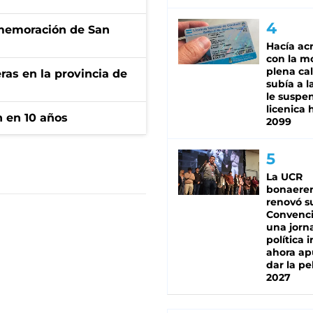
onmemoración de San
Hacía ac
con la m
plena cal
ras en la provincia de
subía a l
le suspe
licenica 
n en 10 años
2099
La UCR
bonaere
renovó s
Convenc
una jorn
política 
ahora ap
dar la pe
2027