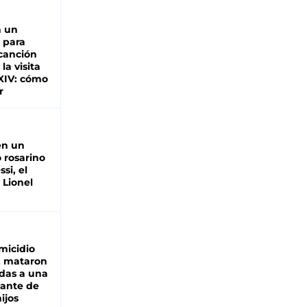
n un
 para
 canción
 la visita
XIV: cómo
r
en un
 rosarino
si, el
 Lionel
micidio
: mataron
das a una
lante de
hijos