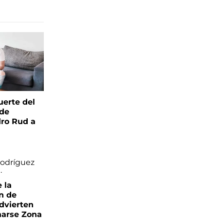
uerte del
 de
ro Rud a
e la
ón de
advierten
narse Zona