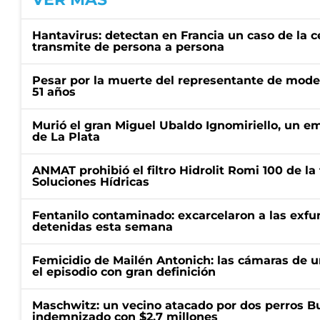
Hantavirus: detectan en Francia un caso de la 
transmite de persona a persona
Pesar por la muerte del representante de mode
51 años
Murió el gran Miguel Ubaldo Ignomiriello, un 
de La Plata
ANMAT prohibió el filtro Hidrolit Romi 100 de l
Soluciones Hídricas
Fentanilo contaminado: excarcelaron a las exf
detenidas esta semana
Femicidio de Mailén Antonich: las cámaras de u
el episodio con gran definición
Maschwitz: un vecino atacado por dos perros Bul
indemnizado con $2,7 millones