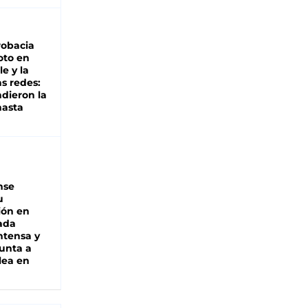
robacia
oto en
le y la
as redes:
ndieron la
hasta
nse
u
ión en
ada
intensa y
unta a
lea en