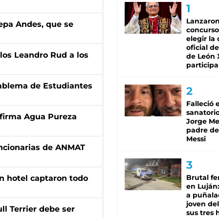
Lanzaro
cepa Andes, que se
concurso
elegir la
oficial de
los Leandro Rud a los
de León 
participa
emblema de Estudiantes
Falleció 
sanatorio
a firma Agua Pureza
Jorge Mes
padre de
Messi
uncionarias de ANMAT
Brutal fe
n hotel captaron todo
en Luján
a puñala
joven de
l Terrier debe ser
sus tres 