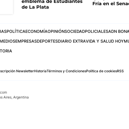
emblema de Estudiantes
Fría en el Sen
de La Plata
IAS
POLÍTICA
ECONOMÍA
OPINIÓN
SOCIEDAD
POLICIALES
ADN BONA
MEDIOS
EMPRESAS
DEPORTES
DIARIO EXTRA
VIDA Y SALUD HOY
M
STORIA
scripción Newsletter
Historia
Términos y Condiciones
Política de cookies
RSS
.com
os Aires, Argentina