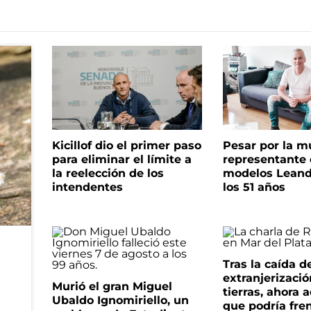
Kicillof dio el primer paso
Pesar por la m
para eliminar el límite a
representante
la reelección de los
modelos Leand
intendentes
los 51 años
Tras la caída d
extranjerizaci
Murió el gran Miguel
tierras, ahora 
Ubaldo Ignomiriello, un
que podría fre