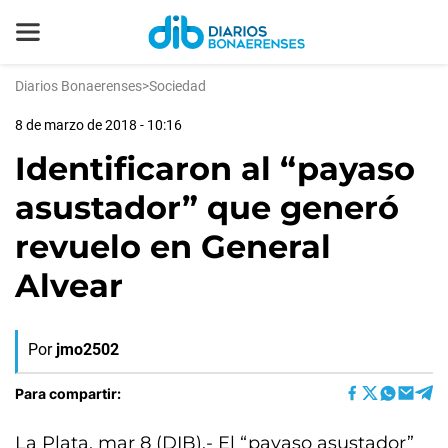
Diarios Bonaerenses
>
Sociedad
8 de marzo de 2018 - 10:16
Identificaron al “payaso
asustador” que generó
revuelo en General
Alvear
Por
jmo2502
Para compartir:
La Plata, mar 8 (DIB).- El “payaso asustador”