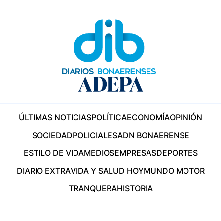
ÚLTIMAS NOTICIAS
POLÍTICA
ECONOMÍA
OPINIÓN
SOCIEDAD
POLICIALES
ADN BONAERENSE
ESTILO DE VIDA
MEDIOS
EMPRESAS
DEPORTES
DIARIO EXTRA
VIDA Y SALUD HOY
MUNDO MOTOR
TRANQUERA
HISTORIA