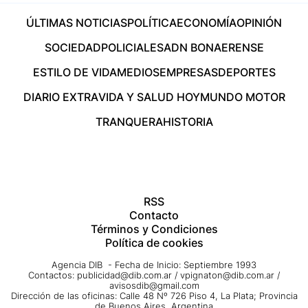
ÚLTIMAS NOTICIAS
POLÍTICA
ECONOMÍA
OPINIÓN
SOCIEDAD
POLICIALES
ADN BONAERENSE
ESTILO DE VIDA
MEDIOS
EMPRESAS
DEPORTES
DIARIO EXTRA
VIDA Y SALUD HOY
MUNDO MOTOR
TRANQUERA
HISTORIA
RSS
Contacto
Términos y Condiciones
Política de cookies
Agencia DIB - Fecha de Inicio: Septiembre 1993
Contactos:
publicidad@dib.com.ar
/
vpignaton@dib.com.ar
/
avisosdib@gmail.com
Dirección de las oficinas: Calle 48 Nº 726 Piso 4, La Plata; Provincia
de Buenos Aires, Argentina