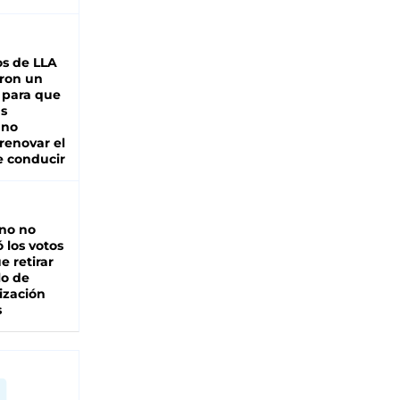
s de LLA
ron un
 para que
as
 no
renovar el
e conducir
rno no
 los votos
e retirar
lo de
ización
s