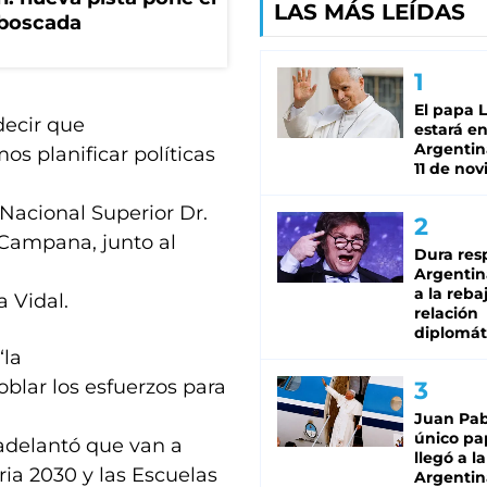
LAS MÁS LEÍDAS
mboscada
El papa 
decir que
estará en
Argentina
 planificar políticas
11 de no
 Nacional Superior Dr.
 Campana, junto al
Dura res
Argentina
a la reba
 Vidal.
relación
diplomát
“la
blar los esfuerzos para
Juan Pabl
único pa
 adelantó que van a
llegó a la
ia 2030 y las Escuelas
Argentin