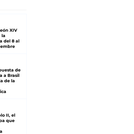
León XIV
 la
 del 8 al
viembre
puesta de
 a Brasil
ja de la
ica
o II, el
pa que
a