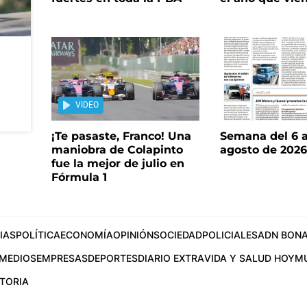
VIDEO
¡Te pasaste, Franco! Una
Semana del 6 a
maniobra de Colapinto
agosto de 202
fue la mejor de julio en
Fórmula 1
IAS
POLÍTICA
ECONOMÍA
OPINIÓN
SOCIEDAD
POLICIALES
ADN BONA
MEDIOS
EMPRESAS
DEPORTES
DIARIO EXTRA
VIDA Y SALUD HOY
M
STORIA