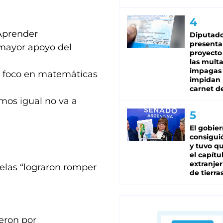
 Aprender
Diputado
presenta
 mayor apoyo del
proyecto
las mult
impagas
l foco en matemáticas
impidan 
carnet d
mos igual no va a
El gobie
consiguió
y tuvo qu
el capítu
extranjer
elas “lograron romper
de tierra
ieron por