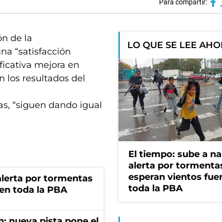
Para compartir:
ón de la
LO QUE SE LEE AH
una “satisfacción
ficativa mejora en
 los resultados del
s, “siguen dando igual
El tiempo: sube a na
alerta por tormenta
esperan vientos fue
 alerta por tormentas
toda la PBA
 en toda la PBA
: nueva pista pone el