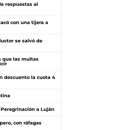
de respuestas al
tacó con una tijera a
ductor se salvó de
 que las multas
cir
n descuento la cuota 4
ntina
 Peregrinación a Luján
pero, con ráfagas