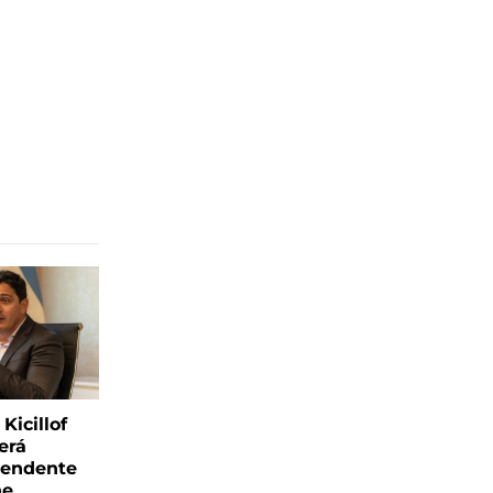
Kicillof
erá
tendente
ne