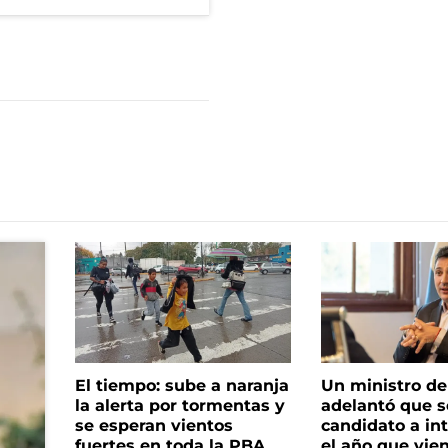
El tiempo: sube a naranja
Un ministro de 
la alerta por tormentas y
adelantó que s
se esperan vientos
candidato a in
fuertes en toda la PBA
el año que vie