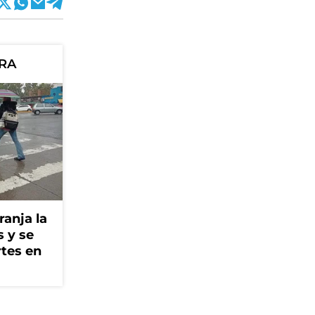
ORA
ranja la
s y se
rtes en