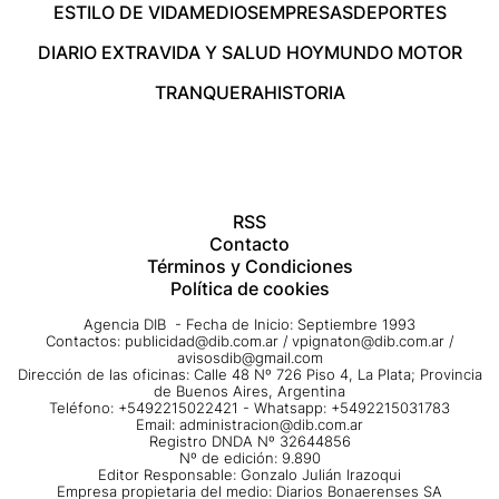
ESTILO DE VIDA
MEDIOS
EMPRESAS
DEPORTES
DIARIO EXTRA
VIDA Y SALUD HOY
MUNDO MOTOR
TRANQUERA
HISTORIA
RSS
Contacto
Términos y Condiciones
Política de cookies
Agencia DIB - Fecha de Inicio: Septiembre 1993
Contactos:
publicidad@dib.com.ar
/
vpignaton@dib.com.ar
/
avisosdib@gmail.com
Dirección de las oficinas: Calle 48 Nº 726 Piso 4, La Plata; Provincia
de Buenos Aires, Argentina
Teléfono: +5492215022421 - Whatsapp: +5492215031783
Email:
administracion@dib.com.ar
Registro DNDA Nº 32644856
Nº de edición: 9.890
Editor Responsable: Gonzalo Julián Irazoqui
Empresa propietaria del medio: Diarios Bonaerenses SA