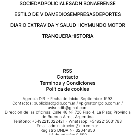
SOCIEDAD
POLICIALES
ADN BONAERENSE
ESTILO DE VIDA
MEDIOS
EMPRESAS
DEPORTES
DIARIO EXTRA
VIDA Y SALUD HOY
MUNDO MOTOR
TRANQUERA
HISTORIA
RSS
Contacto
Términos y Condiciones
Política de cookies
Agencia DIB - Fecha de Inicio: Septiembre 1993
Contactos:
publicidad@dib.com.ar
/
vpignaton@dib.com.ar
/
avisosdib@gmail.com
Dirección de las oficinas: Calle 48 Nº 726 Piso 4, La Plata; Provincia
de Buenos Aires, Argentina
Teléfono: +5492215022421 - Whatsapp: +5492215031783
Email:
administracion@dib.com.ar
Registro DNDA Nº 32644856
Nº de edición: 9.890