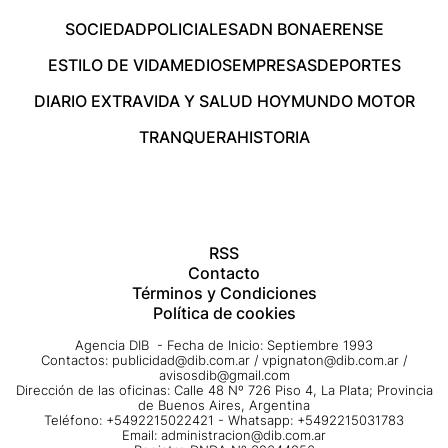
SOCIEDAD
POLICIALES
ADN BONAERENSE
ESTILO DE VIDA
MEDIOS
EMPRESAS
DEPORTES
DIARIO EXTRA
VIDA Y SALUD HOY
MUNDO MOTOR
TRANQUERA
HISTORIA
RSS
Contacto
Términos y Condiciones
Política de cookies
Agencia DIB - Fecha de Inicio: Septiembre 1993
Contactos:
publicidad@dib.com.ar
/
vpignaton@dib.com.ar
/
avisosdib@gmail.com
Dirección de las oficinas: Calle 48 Nº 726 Piso 4, La Plata; Provincia
de Buenos Aires, Argentina
Teléfono: +5492215022421 - Whatsapp: +5492215031783
Email:
administracion@dib.com.ar