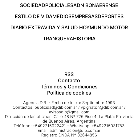
SOCIEDAD
POLICIALES
ADN BONAERENSE
ESTILO DE VIDA
MEDIOS
EMPRESAS
DEPORTES
DIARIO EXTRA
VIDA Y SALUD HOY
MUNDO MOTOR
TRANQUERA
HISTORIA
RSS
Contacto
Términos y Condiciones
Política de cookies
Agencia DIB - Fecha de Inicio: Septiembre 1993
Contactos:
publicidad@dib.com.ar
/
vpignaton@dib.com.ar
/
avisosdib@gmail.com
Dirección de las oficinas: Calle 48 Nº 726 Piso 4, La Plata; Provincia
de Buenos Aires, Argentina
Teléfono: +5492215022421 - Whatsapp: +5492215031783
Email:
administracion@dib.com.ar
Registro DNDA Nº 32644856