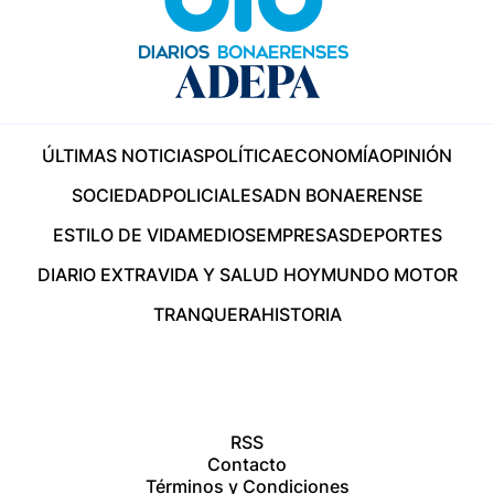
ÚLTIMAS NOTICIAS
POLÍTICA
ECONOMÍA
OPINIÓN
SOCIEDAD
POLICIALES
ADN BONAERENSE
ESTILO DE VIDA
MEDIOS
EMPRESAS
DEPORTES
DIARIO EXTRA
VIDA Y SALUD HOY
MUNDO MOTOR
TRANQUERA
HISTORIA
RSS
Contacto
Términos y Condiciones