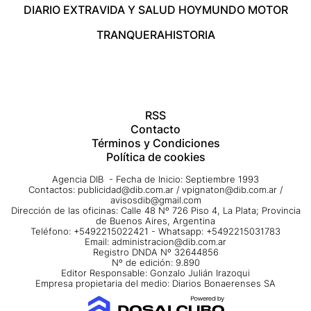
DIARIO EXTRA
VIDA Y SALUD HOY
MUNDO MOTOR
TRANQUERA
HISTORIA
RSS
Contacto
Términos y Condiciones
Política de cookies
Agencia DIB - Fecha de Inicio: Septiembre 1993
Contactos:
publicidad@dib.com.ar
/
vpignaton@dib.com.ar
/
avisosdib@gmail.com
Dirección de las oficinas: Calle 48 Nº 726 Piso 4, La Plata; Provincia
de Buenos Aires, Argentina
Teléfono: +5492215022421 - Whatsapp: +5492215031783
Email:
administracion@dib.com.ar
Registro DNDA Nº 32644856
Nº de edición: 9.890
Editor Responsable: Gonzalo Julián Irazoqui
Empresa propietaria del medio: Diarios Bonaerenses SA