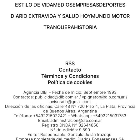
ESTILO DE VIDA
MEDIOS
EMPRESAS
DEPORTES
DIARIO EXTRA
VIDA Y SALUD HOY
MUNDO MOTOR
TRANQUERA
HISTORIA
RSS
Contacto
Términos y Condiciones
Política de cookies
Agencia DIB - Fecha de Inicio: Septiembre 1993
Contactos:
publicidad@dib.com.ar
/
vpignaton@dib.com.ar
/
avisosdib@gmail.com
Dirección de las oficinas: Calle 48 Nº 726 Piso 4, La Plata; Provincia
de Buenos Aires, Argentina
Teléfono: +5492215022421 - Whatsapp: +5492215031783
Email:
administracion@dib.com.ar
Registro DNDA Nº 32644856
Nº de edición: 9.890
Editor Responsable: Gonzalo Julián Irazoqui
Empresa propietaria del medio: Diarios Bonaerenses SA