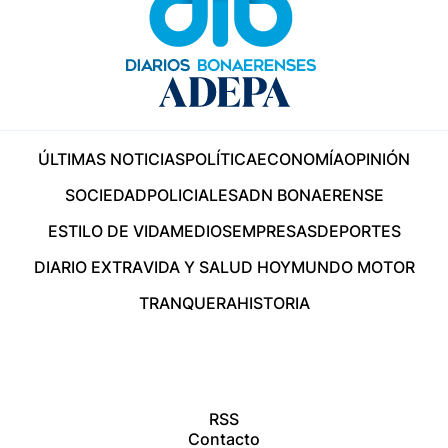
ÚLTIMAS NOTICIAS
POLÍTICA
ECONOMÍA
OPINIÓN
SOCIEDAD
POLICIALES
ADN BONAERENSE
ESTILO DE VIDA
MEDIOS
EMPRESAS
DEPORTES
DIARIO EXTRA
VIDA Y SALUD HOY
MUNDO MOTOR
TRANQUERA
HISTORIA
RSS
Contacto