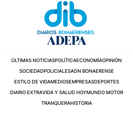
ÚLTIMAS NOTICIAS
POLÍTICA
ECONOMÍA
OPINIÓN
SOCIEDAD
POLICIALES
ADN BONAERENSE
ESTILO DE VIDA
MEDIOS
EMPRESAS
DEPORTES
DIARIO EXTRA
VIDA Y SALUD HOY
MUNDO MOTOR
TRANQUERA
HISTORIA