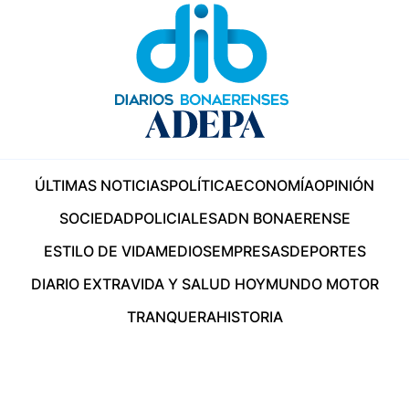
ÚLTIMAS NOTICIAS
POLÍTICA
ECONOMÍA
OPINIÓN
SOCIEDAD
POLICIALES
ADN BONAERENSE
ESTILO DE VIDA
MEDIOS
EMPRESAS
DEPORTES
DIARIO EXTRA
VIDA Y SALUD HOY
MUNDO MOTOR
TRANQUERA
HISTORIA