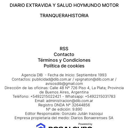
DIARIO EXTRA
VIDA Y SALUD HOY
MUNDO MOTOR
TRANQUERA
HISTORIA
RSS
Contacto
Términos y Condiciones
Política de cookies
Agencia DIB - Fecha de Inicio: Septiembre 1993
Contactos:
publicidad@dib.com.ar
/
vpignaton@dib.com.ar
/
avisosdib@gmail.com
Dirección de las oficinas: Calle 48 Nº 726 Piso 4, La Plata; Provincia
de Buenos Aires, Argentina
Teléfono: +5492215022421 - Whatsapp: +5492215031783
Email:
administracion@dib.com.ar
Registro DNDA Nº 32644856
Nº de edición: 9.890
Editor Responsable: Gonzalo Julián Irazoqui
Empresa propietaria del medio: Diarios Bonaerenses SA