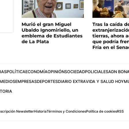
Murió el gran Miguel
Tras la caída d
Ubaldo Ignomiriello, un
extranjerizaci
emblema de Estudiantes
tierras, ahora 
de La Plata
que podría fre
Fría en el Sen
IAS
POLÍTICA
ECONOMÍA
OPINIÓN
SOCIEDAD
POLICIALES
ADN BONA
MEDIOS
EMPRESAS
DEPORTES
DIARIO EXTRA
VIDA Y SALUD HOY
M
STORIA
scripción Newsletter
Historia
Términos y Condiciones
Política de cookies
RSS