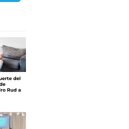
uerte del
 de
ro Rud a