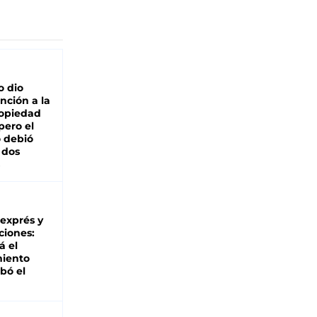
o dio
nción a la
ropiedad
pero el
 debió
 dos
 exprés y
ciones:
á el
miento
bó el