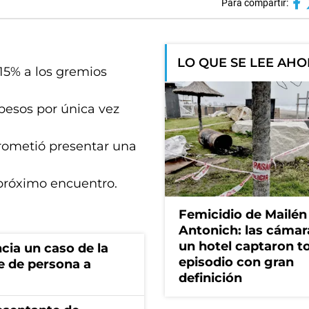
Para compartir:
LO QUE SE LEE AH
15% a los gremios
pesos por única vez
prometió presentar una
próximo encuentro.
Femicidio de Mailén
Antonich: las cámar
un hotel captaron t
cia un caso de la
episodio con gran
e de persona a
definición