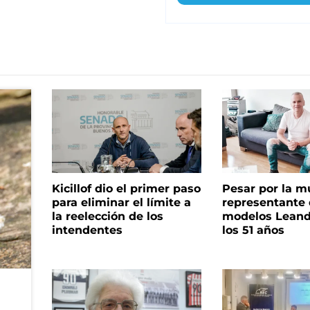
Kicillof dio el primer paso
Pesar por la m
para eliminar el límite a
representante
la reelección de los
modelos Leand
intendentes
los 51 años