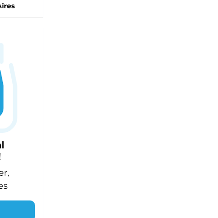
ires
l
!
er,
es