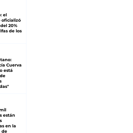
: el
oficializó
 del 20%
ifas de los
tano:
cía Cuerva
o está
 de
s
das"
mil
s están
s
as en la
a de