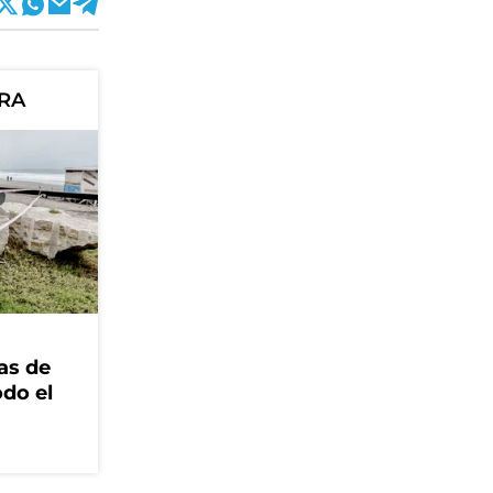
ORA
as de
odo el