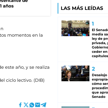
esentante de
1 años
LAS MÁS LEÍDAS
an
El Senad
media sa
estos momentos en la
ley de p
privada, 
Gobierno
ceder en
capítulos
e este año, y se realiza
Desalojo
expropia
el ciclo lectivo. (DIB)
cómo ser
procedi
que apro
Senado