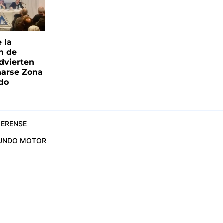
e la
ón de
advierten
narse Zona
ado
ERENSE
UNDO MOTOR