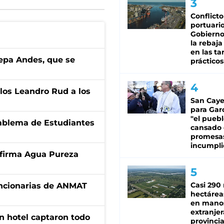
Conflicto
portuario
Gobierno 
la rebaja
en las tar
cepa Andes, que se
prácticos
los Leandro Rud a los
San Caye
para Gar
"el puebl
emblema de Estudiantes
cansado
promesa
incumpli
a firma Agua Pureza
Casi 290 
uncionarias de ANMAT
hectárea
en mano
extranjer
n hotel captaron todo
provinci