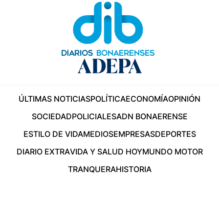
ÚLTIMAS NOTICIAS
POLÍTICA
ECONOMÍA
OPINIÓN
SOCIEDAD
POLICIALES
ADN BONAERENSE
ESTILO DE VIDA
MEDIOS
EMPRESAS
DEPORTES
DIARIO EXTRA
VIDA Y SALUD HOY
MUNDO MOTOR
TRANQUERA
HISTORIA