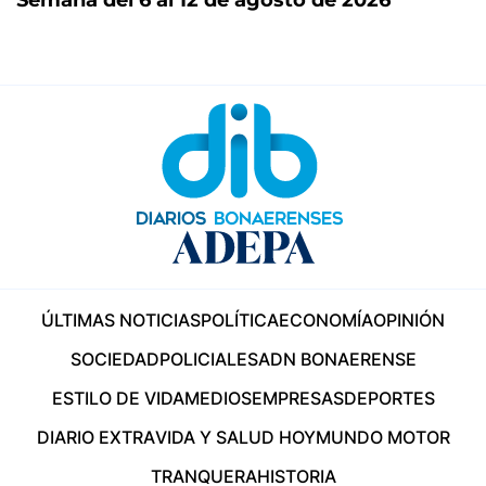
ÚLTIMAS NOTICIAS
POLÍTICA
ECONOMÍA
OPINIÓN
SOCIEDAD
POLICIALES
ADN BONAERENSE
ESTILO DE VIDA
MEDIOS
EMPRESAS
DEPORTES
DIARIO EXTRA
VIDA Y SALUD HOY
MUNDO MOTOR
TRANQUERA
HISTORIA