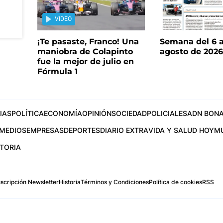
VIDEO
¡Te pasaste, Franco! Una
Semana del 6 a
maniobra de Colapinto
agosto de 202
fue la mejor de julio en
Fórmula 1
IAS
POLÍTICA
ECONOMÍA
OPINIÓN
SOCIEDAD
POLICIALES
ADN BONA
MEDIOS
EMPRESAS
DEPORTES
DIARIO EXTRA
VIDA Y SALUD HOY
M
STORIA
scripción Newsletter
Historia
Términos y Condiciones
Política de cookies
RSS
.com