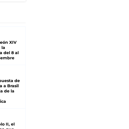
León XIV
 la
 del 8 al
viembre
puesta de
 a Brasil
ja de la
ica
o II, el