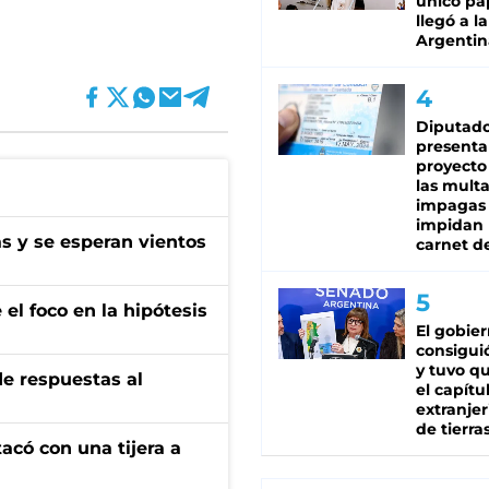
único pa
llegó a la
Argentin
Diputado
presenta
proyecto
las mult
impagas
impidan 
as y se esperan vientos
carnet d
el foco en la hipótesis
El gobie
consiguió
y tuvo qu
de respuestas al
el capítu
extranjer
de tierra
tacó con una tijera a