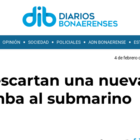
OPINIÓN
SOCIEDAD
POLICIALES
ADN BONAERENSE
ES
4 de febrero 
escartan una nuev
ba al submarino