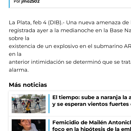
Por
jmo2502
La Plata, feb 4 (DIB).- Una nueva amenaza d
registrada ayer a la medianoche en la Base Na
sobre la
existencia de un explosivo en el submarino AR
en la
anterior intimidación se determinó que se tra
alarma.
Más noticias
El tiempo: sube a naranja la
y se esperan vientos fuertes
Femicidio de Mailén Antonich
foco en la hipótesis de la e