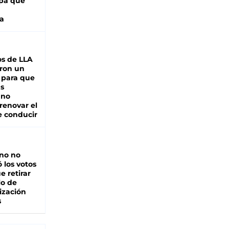
pa que
a
s de LLA
ron un
 para que
as
 no
renovar el
e conducir
rno no
 los votos
e retirar
lo de
ización
s