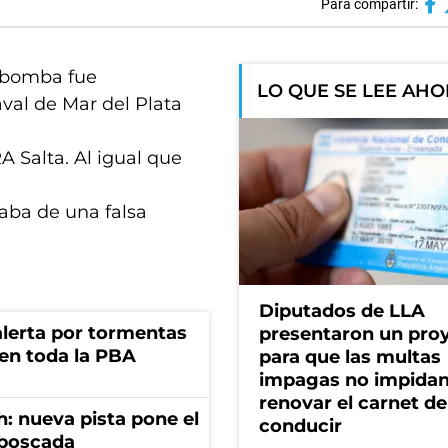
Para compartir:
e bomba fue
LO QUE SE LEE AH
val de Mar del Plata
A Salta. Al igual que
taba de una falsa
Diputados de LLA
 alerta por tormentas
presentaron un pro
 en toda la PBA
para que las multas
impagas no impida
renovar el carnet de
: nueva pista pone el
conducir
mboscada