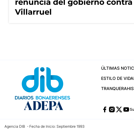
renuncia del gobierno contra
Villarruel
ÚLTIMAS NOTIC
ESTILO DE VIDA
TRANQUERA
HI
Su
Agencia DIB - Fecha de Inicio: Septiembre 1993
Contactos:
publicidad@dib.com.ar
/
vpignaton@dib.com.ar
/
avisosdib@gmail