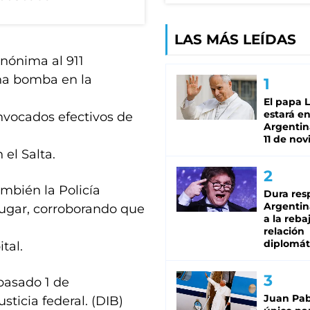
LAS MÁS LEÍDAS
nónima al 911
una bomba en la
El papa 
estará en
nvocados efectivos de
Argentina
11 de no
el Salta.
mbién la Policía
Dura res
Argentina
lugar, corroborando que
a la reba
relación
diplomát
tal.
pasado 1 de
Juan Pabl
sticia federal. (DIB)