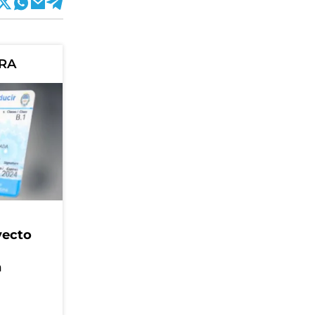
ORA
yecto
n