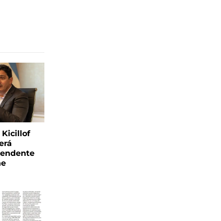
Kicillof
erá
tendente
ne