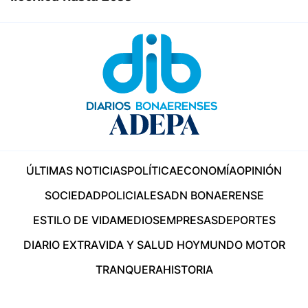
ÚLTIMAS NOTICIAS
POLÍTICA
ECONOMÍA
OPINIÓN
SOCIEDAD
POLICIALES
ADN BONAERENSE
ESTILO DE VIDA
MEDIOS
EMPRESAS
DEPORTES
DIARIO EXTRA
VIDA Y SALUD HOY
MUNDO MOTOR
TRANQUERA
HISTORIA